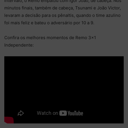
intervalo, o Remo empatou com Igor João, de cabeça. Nos
minutos finais, também de cabeça, Tsunami e João Victor,
levaram a decisão para os pênaltis, quando o time azulino
foi mais feliz e bateu o adversário por 10 a 9.
Confira os melhores momentos de Remo 3×1
Independente: