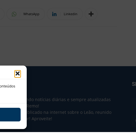
WhatsApp
Linkedin
BRE NÓS
S
conteúdos
e 2004 trazendo notícias diárias e sempre atualizadas
e o Clube do Remo!
 o que sai publicado na internet sobre o Leão, reunido
m único lugar! Aproveite!
não-oficial.