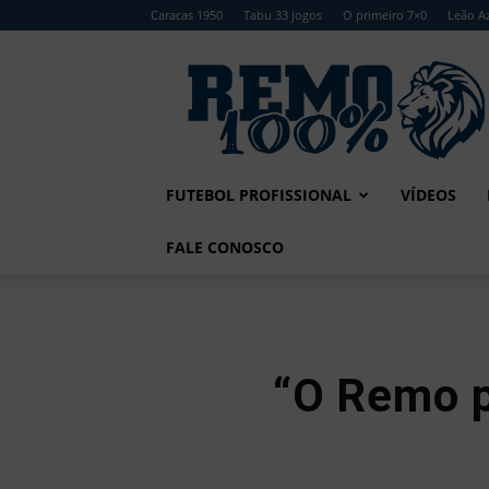
Caracas 1950
Tabu 33 jogos
O primeiro 7×0
Leão Az
Remo
100%
FUTEBOL PROFISSIONAL
VÍDEOS
FALE CONOSCO
“O Remo p