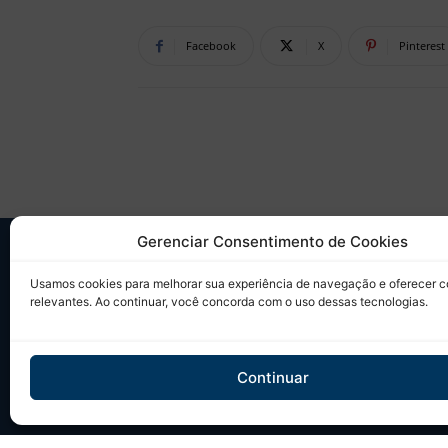
Facebook
X
Pinterest
Gerenciar Consentimento de Cookies
SO
Usamos cookies para melhorar sua experiência de navegação e oferecer 
relevantes. Ao continuar, você concorda com o uso dessas tecnologias.
Desd
sobr
Tudo
Continuar
em u
Site 