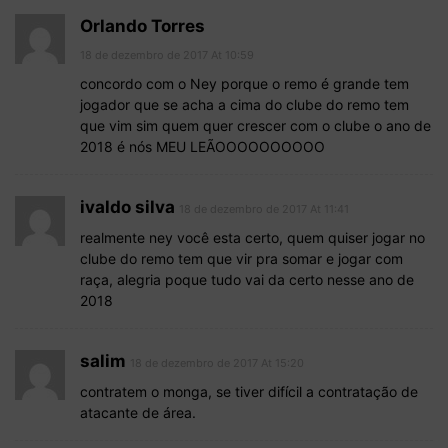
Orlando Torres
18 de dezembro de 2017 At 10:59
concordo com o Ney porque o remo é grande tem
jogador que se acha a cima do clube do remo tem
que vim sim quem quer crescer com o clube o ano de
2018 é nós MEU LEÃOOOOOOOOOO
ivaldo silva
18 de dezembro de 2017 At 11:41
realmente ney você esta certo, quem quiser jogar no
clube do remo tem que vir pra somar e jogar com
raça, alegria poque tudo vai da certo nesse ano de
2018
salim
18 de dezembro de 2017 At 15:20
contratem o monga, se tiver difícil a contratação de
atacante de área.