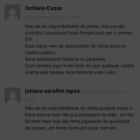
Octávio Cezar
18 de dezembro de 2017 At 18:52
Nao sei da disponibilidade do atleta, mas pq não
contrata o paraense Paulo Rangel para ser o camisa
9??
Esse rapaz vem se destacando há vários anos no
futebol asiatico.
Seria interessante testa-lo no paraense.
Com certeza joga muito mais do que qualquer centro
avante que passou recentemente pelo Leão.
juliano serafim lopes
19 de dezembro de 2017 At
21:06
Não sei da disponibilidade do atleta,poderia trazer o
Edno esteve bem não sua passagem no leão , só não
foi bem mais que não tinha jogadores de qualidade
de passes ,um meias bons pra jogar com ele..