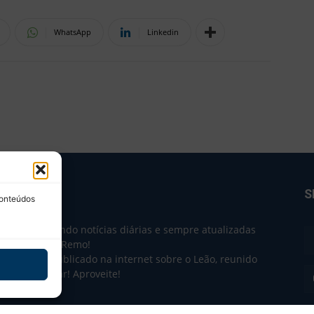
WhatsApp
Linkedin
BRE NÓS
S
conteúdos
e 2004 trazendo notícias diárias e sempre atualizadas
e o Clube do Remo!
 o que sai publicado na internet sobre o Leão, reunido
m único lugar! Aproveite!
não-oficial.