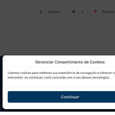
Facebook
X
Pinterest
Gerenciar Consentimento de Cookies
SO
Usamos cookies para melhorar sua experiência de navegação e oferecer 
relevantes. Ao continuar, você concorda com o uso dessas tecnologias.
Desd
sobr
Tudo
Continuar
em u
Site 