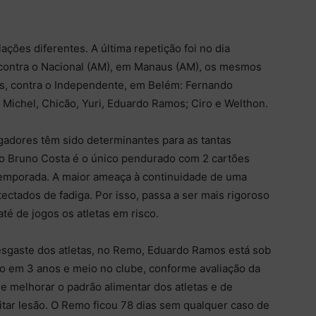
ções diferentes. A última repetição foi no dia
 contra o Nacional (AM), em Manaus (AM), os mesmos
es, contra o Independente, em Belém: Fernando
; Michel, Chicão, Yuri, Eduardo Ramos; Ciro e Welthon.
gadores têm sido determinantes para as tantas
ro Bruno Costa é o único pendurado com 2 cartões
temporada. A maior ameaça à continuidade de uma
tectados de fadiga. Por isso, passa a ser mais rigoroso
té de jogos os atletas em risco.
esgaste dos atletas, no Remo, Eduardo Ramos está sob
to em 3 anos e meio no clube, conforme avaliação da
e melhorar o padrão alimentar dos atletas e de
vitar lesão. O Remo ficou 78 dias sem qualquer caso de