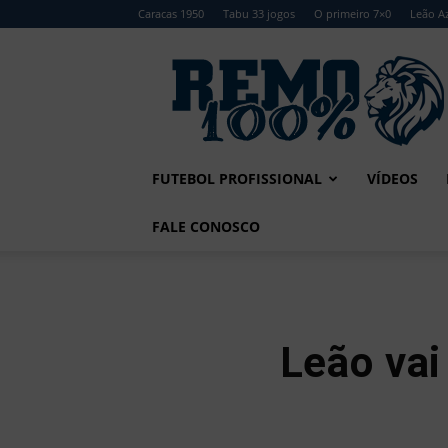
Caracas 1950
Tabu 33 jogos
O primeiro 7×0
Leão Az
Remo
100%
FUTEBOL PROFISSIONAL
VÍDEOS
FALE CONOSCO
Leão vai