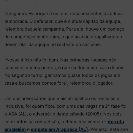
O zagueiro Henrique é um dos remanescentes da última
temporada. O defensor, que é o atual capitão da equipe,
relembra daquela campanha. Para ele, houve um começo
de competição muito ruim, o que acabou atrapalhando o
desenrolar da equipe no restante do certame.
“Nosso início não foi bom. Nas primeiras rodadas não
somamos muitos pontos, o que custou muito caro depois.
No segundo turno, ganhamos quase todos os jogos em
casa e buscamos pontos fora”, relembrou o jogador.
Um dos adversários que mais atrapalhou os remistas e,
inclusive, foi quem ficou com uma das vagas na 2ª fase foi
o ASA (AL), o adversário deste sábado (20/05). Nos dois
confrontos na competição, o Remo não venceu –
derrota
em Belém
e
empate em Arapiraca (AL)
. Por isso, este ano