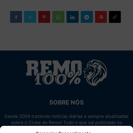
SOBRE NÓS
Desde 2004 trazendo notícias diárias e sempre atualizadas
sobre o Clube do Remo! Tudo o que sai publicado na
internet sobre o Leão, reunido em um único lugar!