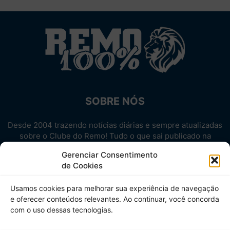
SOBRE NÓS
Desde 2004 trazendo notícias diárias e sempre atualizadas
sobre o Clube do Remo! Tudo o que sai publicado na
internet sobre o Leão, reunido em um único lugar!
Gerenciar Consentimento
Aproveite! Site não-oficial.
de Cookies
SIGA-NOS
Usamos cookies para melhorar sua experiência de navegação
e oferecer conteúdos relevantes. Ao continuar, você concorda
com o uso dessas tecnologias.