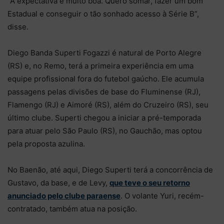
“A expectativa é muito boa. Quero somar, fazer um bom
Estadual e conseguir o tão sonhado acesso à Série B”,
disse.
Diego Banda Superti Fogazzi é natural de Porto Alegre
(RS) e, no Remo, terá a primeira experiência em uma
equipe profissional fora do futebol gaúcho. Ele acumula
passagens pelas divisões de base do Fluminense (RJ),
Flamengo (RJ) e Aimoré (RS), além do Cruzeiro (RS), seu
último clube. Superti chegou a iniciar a pré-temporada
para atuar pelo São Paulo (RS), no Gauchão, mas optou
pela proposta azulina.
No Baenão, até aqui, Diego Superti terá a concorrência de
Gustavo, da base, e de Levy,
que teve o seu retorno
anunciado pelo clube paraense
. O volante Yuri, recém-
contratado, também atua na posição.