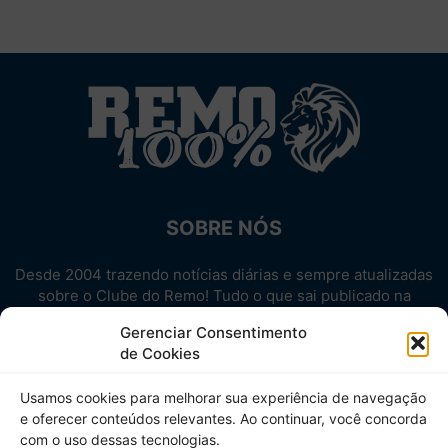
SOBRE NÓS
Desde 2004 trazendo notícias diárias e sempre atualizadas
sobre o Clube do Remo! Tudo o que sai publicado na
internet sobre o Leão, reunido em um único lugar!
Gerenciar Consentimento
Aproveite! Site não-oficial.
de Cookies
SIGA-NOS
Usamos cookies para melhorar sua experiência de navegação
e oferecer conteúdos relevantes. Ao continuar, você concorda
com o uso dessas tecnologias.