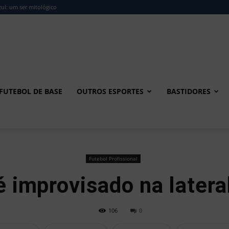
ul: um ser mitológico
FUTEBOL DE BASE
OUTROS ESPORTES
BASTIDORES
Futebol Profissional
 improvisado na lateral
106
0