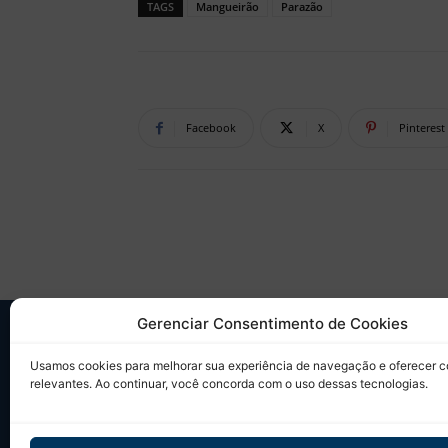
TAGS
Mangueirão
Parazão
Facebook
X
Pinterest
Gerenciar Consentimento de Cookies
SO
Usamos cookies para melhorar sua experiência de navegação e oferecer 
relevantes. Ao continuar, você concorda com o uso dessas tecnologias.
Desd
sobr