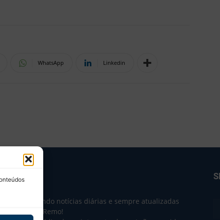
WhatsApp
Linkedin
BRE NÓS
S
conteúdos
e 2004 trazendo notícias diárias e sempre atualizadas
e o Clube do Remo!