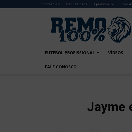
Caracas 1950
Tabu 33 jogos
O primeiro 7×0
Leão Az
Remo
100%
FUTEBOL PROFISSIONAL
VÍDEOS
FALE CONOSCO
Jayme é