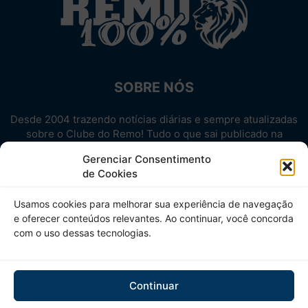
SOBRE NÓS
Desde 2004 trazendo notícias diárias e sempre atualizadas
sobre o Clube do Remo! Tudo o que sai publicado na
internet sobre o Leão, reunido em um único lugar!
Gerenciar Consentimento
Aproveite! Site não-oficial.
de Cookies
SIGA-NOS
Usamos cookies para melhorar sua experiência de navegação
e oferecer conteúdos relevantes. Ao continuar, você concorda
com o uso dessas tecnologias.
Continuar