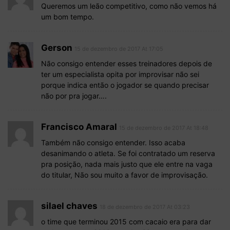
Queremos um leão competitivo, como não vemos há
um bom tempo.
Gerson
15 de dezembro de 2017 At 17:05
Não consigo entender esses treinadores depois de
ter um especialista opita por improvisar não sei
porque indica então o jogador se quando precisar
não por pra jogar….
Francisco Amaral
15 de dezembro de 2017 At 18:48
Também não consigo entender. Isso acaba
desanimando o atleta. Se foi contratado um reserva
pra posição, nada mais justo que ele entre na vaga
do titular, Não sou muito a favor de improvisação.
silael chaves
18 de dezembro de 2017 At 03:23
o time que terminou 2015 com cacaio era para dar