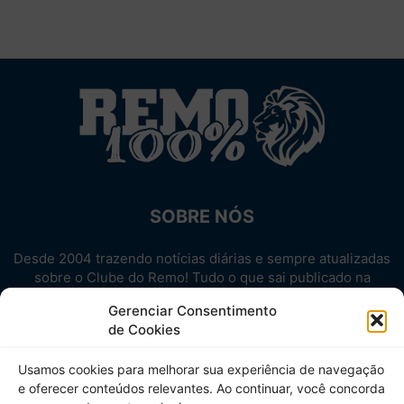
SOBRE NÓS
Desde 2004 trazendo notícias diárias e sempre atualizadas
sobre o Clube do Remo! Tudo o que sai publicado na
internet sobre o Leão, reunido em um único lugar!
Gerenciar Consentimento
Aproveite! Site não-oficial.
de Cookies
SIGA-NOS
Usamos cookies para melhorar sua experiência de navegação
e oferecer conteúdos relevantes. Ao continuar, você concorda