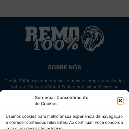
SOBRE NÓS
Desde 2004 trazendo notícias diárias e sempre atualizadas
sobre o Clube do Remo! Tudo o que sai publicado na
internet sobre o Leão, reunido em um único lugar!
Gerenciar Consentimento
Aproveite! Site não-oficial.
de Cookies
SIGA-NOS
Usamos cookies para melhorar sua experiência de navegação
e oferecer conteúdos relevantes. Ao continuar, você concorda
com o uso dessas tecnologias.