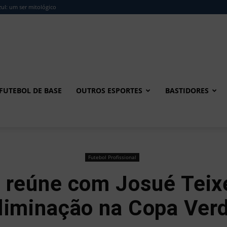
ul: um ser mitológico
FUTEBOL DE BASE
OUTROS ESPORTES
BASTIDORES
Futebol Profissional
a reúne com Josué Teix
liminação na Copa Ver