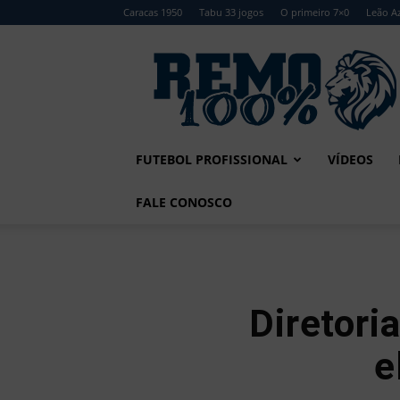
Caracas 1950
Tabu 33 jogos
O primeiro 7×0
Leão Az
Remo
100%
FUTEBOL PROFISSIONAL
VÍDEOS
FALE CONOSCO
Diretori
e