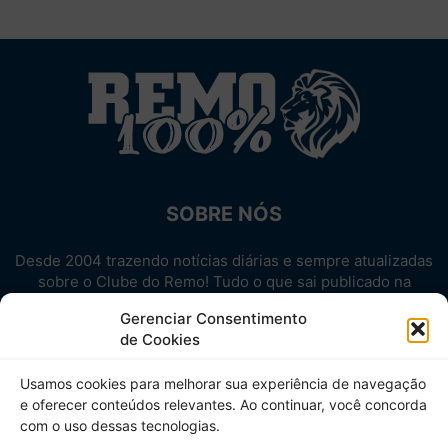
SOBRE NÓS
Desde 2004 trazendo notícias diárias e sempre atualizadas
sobre o Clube do Remo! Tudo o que sai publicado na
internet sobre o Leão, reunido em um único lugar!
Gerenciar Consentimento
Aproveite! Site não-oficial.
de Cookies
SIGA-NOS
Usamos cookies para melhorar sua experiência de navegação
e oferecer conteúdos relevantes. Ao continuar, você concorda
com o uso dessas tecnologias.