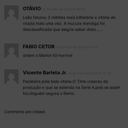
OTÁVIO
14 de maio de 2026 At 09:35
Leão faturou 3 milhões mais bilheteria e vitória de
virada mais uma vez. A mucura mendiga foi
desclassificada que alegria saber disto……
FABIO CETOR
14 de maio de 2026 At 11:55
ontem o Marlon foi horrivel
Vicente Barleta Jr.
14 de maio de 2026 At 12:36
Parabéns pela bela vitoria.O Time cresceu de
produção e que se estenda na Serie A,pois se assim
for,ninguém segura o Remo.
Comments are closed.