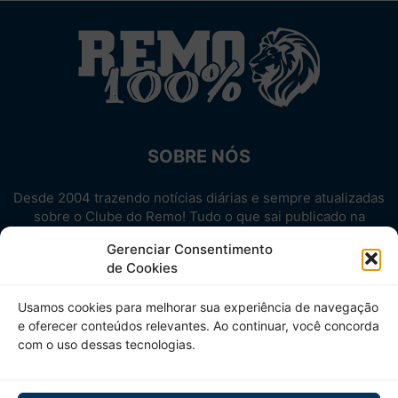
SOBRE NÓS
Desde 2004 trazendo notícias diárias e sempre atualizadas
sobre o Clube do Remo! Tudo o que sai publicado na
internet sobre o Leão, reunido em um único lugar!
Gerenciar Consentimento
Aproveite! Site não-oficial.
de Cookies
SIGA-NOS
Usamos cookies para melhorar sua experiência de navegação
e oferecer conteúdos relevantes. Ao continuar, você concorda
com o uso dessas tecnologias.