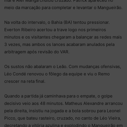
mal e Alef Manga chutou cruzado. Patrick apareceu no
meio da marcação para completar e levantar o Mangueirão.
Na volta do intervalo, o Bahia (BA) tentou pressionar.
Everton Ribeiro acertou a trave logo nos primeiros
minutos e os visitantes chegaram a balançar as redes mais
3 vezes, mas ambos os lances acabaram anulados pela
arbitragem após revisão do VAR.
Os sustos não abalaram o Leão. Com mudanças ofensivas,
Léo Condé renovou o fôlego da equipe e viu o Remo
crescer na reta final.
Quando a partida já caminhava para o empate, o golpe
decisivo veio aos 48 minutos. Matheus Alexandre arrancou
pela direita, insistiu na jogada e a bola sobrou para Leonel
Picco, que bateu rasteiro, cruzado, no canto de Léo Vieira,
decretando a vitória azulina e explodindo o Mangueirão em