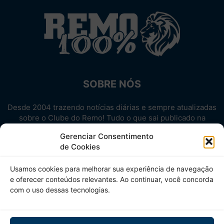
SOBRE NÓS
Desde 2004 trazendo notícias diárias e sempre atualizadas
sobre o Clube do Remo! Tudo o que sai publicado na
internet sobre o Leão, reunido em um único lugar!
Gerenciar Consentimento
Aproveite! Site não-oficial.
de Cookies
SIGA-NOS
Usamos cookies para melhorar sua experiência de navegação
e oferecer conteúdos relevantes. Ao continuar, você concorda
com o uso dessas tecnologias.