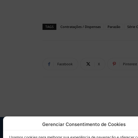
TAGS
Contratações / Dispensas
Parazão
Série 
Facebook
X
Pinterest
Gerenciar Consentimento de Cookies
SO
Usamos cookies para melhorar sua experiência de navegação e oferecer 