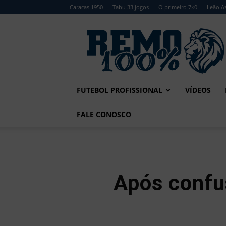
Caracas 1950
Tabu 33 jogos
O primeiro 7×0
Leão Az
Remo
100%
FUTEBOL PROFISSIONAL
VÍDEOS
FALE CONOSCO
Após confu