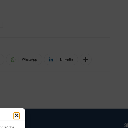
C
WhatsApp
Linkedin
BRE NÓS
S
conteúdos