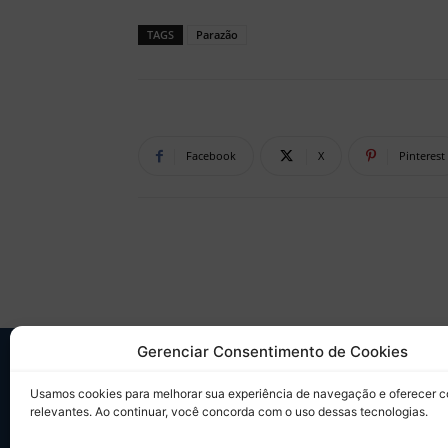
TAGS
Parazão
Facebook
X
Pinterest
Gerenciar Consentimento de Cookies
SO
Usamos cookies para melhorar sua experiência de navegação e oferecer 
relevantes. Ao continuar, você concorda com o uso dessas tecnologias.
Desd