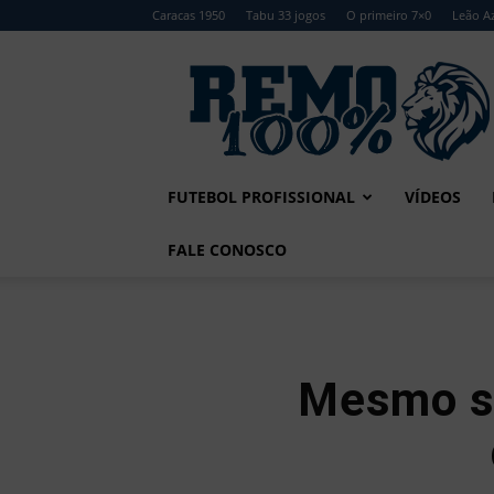
Caracas 1950
Tabu 33 jogos
O primeiro 7×0
Leão Az
Remo
100%
FUTEBOL PROFISSIONAL
VÍDEOS
FALE CONOSCO
Mesmo se