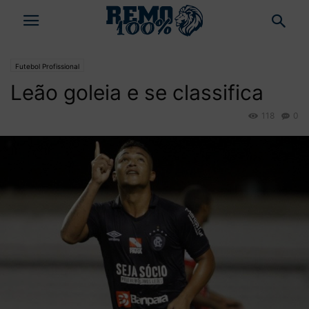
Futebol Profissional
Leão goleia e se classifica
118
0