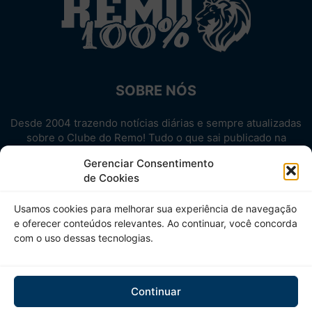
SOBRE NÓS
Desde 2004 trazendo notícias diárias e sempre atualizadas
sobre o Clube do Remo! Tudo o que sai publicado na
internet sobre o Leão, reunido em um único lugar!
Gerenciar Consentimento
Aproveite! Site não-oficial.
de Cookies
SIGA-NOS
Usamos cookies para melhorar sua experiência de navegação
e oferecer conteúdos relevantes. Ao continuar, você concorda
com o uso dessas tecnologias.
Continuar