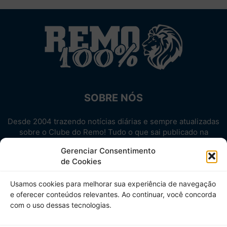
SOBRE NÓS
Desde 2004 trazendo notícias diárias e sempre atualizadas
sobre o Clube do Remo! Tudo o que sai publicado na
internet sobre o Leão, reunido em um único lugar!
Gerenciar Consentimento
Aproveite! Site não-oficial.
de Cookies
SIGA-NOS
Usamos cookies para melhorar sua experiência de navegação
e oferecer conteúdos relevantes. Ao continuar, você concorda
com o uso dessas tecnologias.