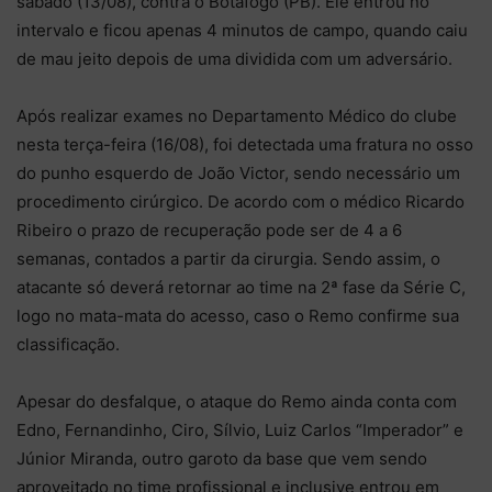
sábado (13/08), contra o Botafogo (PB). Ele entrou no
intervalo e ficou apenas 4 minutos de campo, quando caiu
de mau jeito depois de uma dividida com um adversário.
Após realizar exames no Departamento Médico do clube
nesta terça-feira (16/08), foi detectada uma fratura no osso
do punho esquerdo de João Victor, sendo necessário um
procedimento cirúrgico. De acordo com o médico Ricardo
Ribeiro o prazo de recuperação pode ser de 4 a 6
semanas, contados a partir da cirurgia. Sendo assim, o
atacante só deverá retornar ao time na 2ª fase da Série C,
logo no mata-mata do acesso, caso o Remo confirme sua
classificação.
Apesar do desfalque, o ataque do Remo ainda conta com
Edno, Fernandinho, Ciro, Sílvio, Luiz Carlos “Imperador” e
Júnior Miranda, outro garoto da base que vem sendo
aproveitado no time profissional e inclusive entrou em