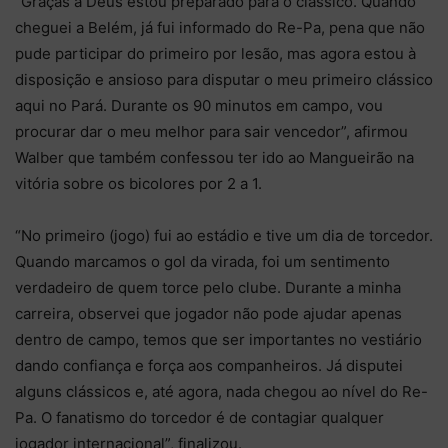
“Graças a Deus estou preparado para o clássico. Quando
cheguei a Belém, já fui informado do Re-Pa, pena que não
pude participar do primeiro por lesão, mas agora estou à
disposição e ansioso para disputar o meu primeiro clássico
aqui no Pará. Durante os 90 minutos em campo, vou
procurar dar o meu melhor para sair vencedor”, afirmou
Walber que também confessou ter ido ao Mangueirão na
vitória sobre os bicolores por 2 a 1.
“No primeiro (jogo) fui ao estádio e tive um dia de torcedor.
Quando marcamos o gol da virada, foi um sentimento
verdadeiro de quem torce pelo clube. Durante a minha
carreira, observei que jogador não pode ajudar apenas
dentro de campo, temos que ser importantes no vestiário
dando confiança e força aos companheiros. Já disputei
alguns clássicos e, até agora, nada chegou ao nível do Re-
Pa. O fanatismo do torcedor é de contagiar qualquer
jogador internacional”, finalizou.