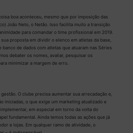
 coisa boa aconteceu, mesmo que por imposição das
o) João Neto, o Netão. Isso facilita muito a transição
nanimidade para comandar o time profissional em 2019.
ua proposta em dividir o elenco em atletas da base,
e banco de dados com atletas que atuaram nas Séries
mos debater os nomes, avaliar, pesquisar os
 para minimizar a margem de erro.
 gestão. O clube precisa aumentar sua arrecadação e,
ão iniciadas, o que exige um marketing atualizado e
implementar, em especial em torno da volta do
papel fundamental. Ainda temos todas as ações que já
dor e lojas. Em qualquer ramo de atividade, o
s – é indispensável.