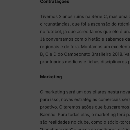
Contratações
Tivemos 2 anos ruins na Série C, mas uma
circunstâncias, que foi a ascensão do (técnic
no futebol, já que acreditamos que ele é u
Já conversamos com o Netão e sabemos da s
regionais e de fora. Montamos um excelent
B, C e D do Campeonato Brasileiro 2018. Va
prontuários médicos e fichas disciplinares
Marketing
O marketing será um dos pilares nesta nova
para isso, novas estratégias comerciais ser
proativo. Citaremos ações que buscaremos 
Baenão. Para todas elas, o marketing terá 
são realidades no clube, como o sócio-torce
“benchmarking” – busca de melhores prática