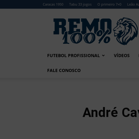
Caracas 1950
Tabu 33 jogos
O primeiro 7×0
Leão Az
Remo
100%
FUTEBOL PROFISSIONAL
VÍDEOS
FALE CONOSCO
André Ca