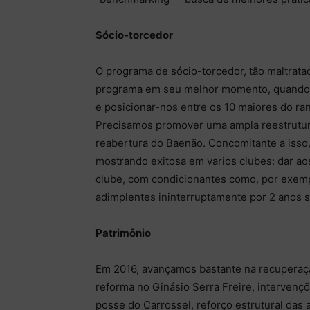
Sócio-torcedor
O programa de sócio-torcedor, tão maltratado
programa em seu melhor momento, quando c
e posicionar-nos entre os 10 maiores do r
Precisamos promover uma ampla reestrutur
reabertura do Baenão. Concomitante a isso
mostrando exitosa em varios clubes: dar aos
clube, com condicionantes como, por exem
adimplentes ininterruptamente por 2 anos s
Patrimônio
Em 2016, avançamos bastante na recuperaçã
reforma no Ginásio Serra Freire, intervenç
posse do Carrossel, reforço estrutural das