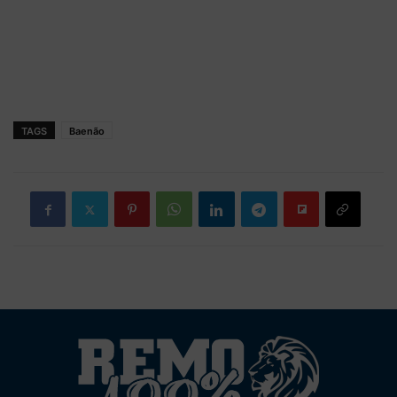
TAGS
Baenão