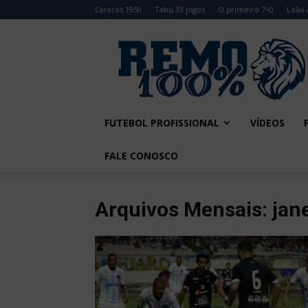
Caracas 1950
Tabu 33 jogos
O primeiro 7×0
Leão 
Remo
100%
FUTEBOL PROFISSIONAL
VÍDEOS
FALE CONOSCO
Arquivos Mensais: jan