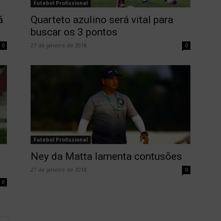
Futebol Profissional
á
Quarteto azulino será vital para
buscar os 3 pontos
27 de janeiro de 2018
0
0
Futebol Profissional
Ney da Matta lamenta contusões
27 de janeiro de 2018
0
0