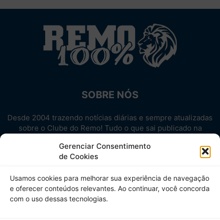
SOBRE NÓS
Desde 2004 trazendo notícias diárias e sempre atualizadas
sobre o Clube do Remo! Tudo o que sai publicado na
internet sobre o Leão, reunido em um único lugar!
Gerenciar Consentimento
Aproveite! Site não-oficial.
de Cookies
SIGA-NOS
Usamos cookies para melhorar sua experiência de navegação
e oferecer conteúdos relevantes. Ao continuar, você concorda
com o uso dessas tecnologias.