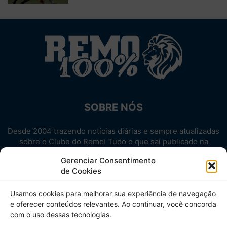
SOBRE NÓS
Desde 2004 trazendo notícias diárias e sempre atualizadas
sobre o Clube do Remo! Tudo o que sai publicado na
internet sobre o Leão, reunido em um único lugar!
Gerenciar Consentimento
Aproveite! Site não-oficial.
de Cookies
SIGA-NOS
Usamos cookies para melhorar sua experiência de navegação
e oferecer conteúdos relevantes. Ao continuar, você concorda
com o uso dessas tecnologias.