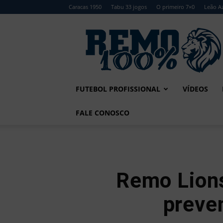
Caracas 1950
Tabu 33 jogos
O primeiro 7×0
Leão Az
Remo
100%
FUTEBOL PROFISSIONAL
VÍDEOS
FALE CONOSCO
Remo Lions
preve