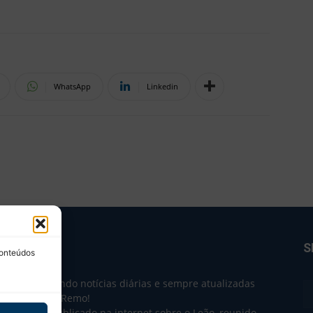
WhatsApp
Linkedin
BRE NÓS
S
conteúdos
e 2004 trazendo notícias diárias e sempre atualizadas
e o Clube do Remo!
 o que sai publicado na internet sobre o Leão, reunido