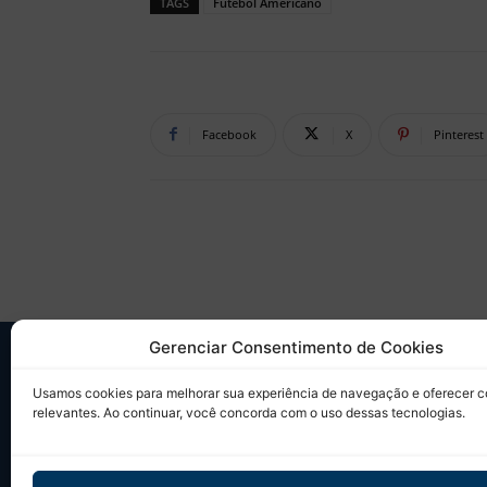
TAGS
Futebol Americano
Facebook
X
Pinterest
Gerenciar Consentimento de Cookies
SO
Usamos cookies para melhorar sua experiência de navegação e oferecer 
relevantes. Ao continuar, você concorda com o uso dessas tecnologias.
Desd
sobr
Tudo