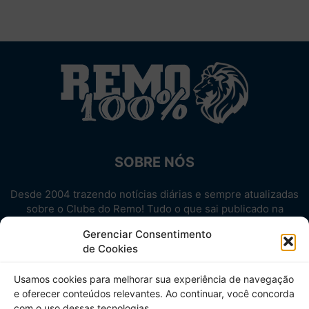
SOBRE NÓS
Desde 2004 trazendo notícias diárias e sempre atualizadas
sobre o Clube do Remo! Tudo o que sai publicado na
internet sobre o Leão, reunido em um único lugar!
Gerenciar Consentimento
Aproveite! Site não-oficial.
de Cookies
SIGA-NOS
Usamos cookies para melhorar sua experiência de navegação
e oferecer conteúdos relevantes. Ao continuar, você concorda
com o uso dessas tecnologias.