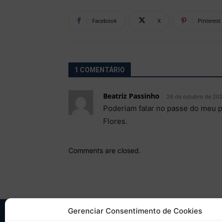
Facebook
X
Pinterest
1 COMENTÁRIO
Beatriz Passinho
26 de outubro de 202
Poderiam falar no passe do meu pr
Flores.
Comments are closed.
Gerenciar Consentimento de Cookies