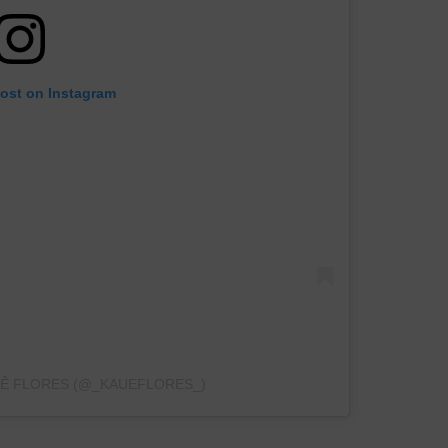
post on Instagram
Ê FLORES (@_KAUEFLORES_)