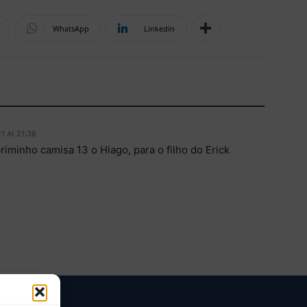
WhatsApp
Linkedin
1 At 21:38
iminho camisa 13 o Hiago, para o filho do Erick