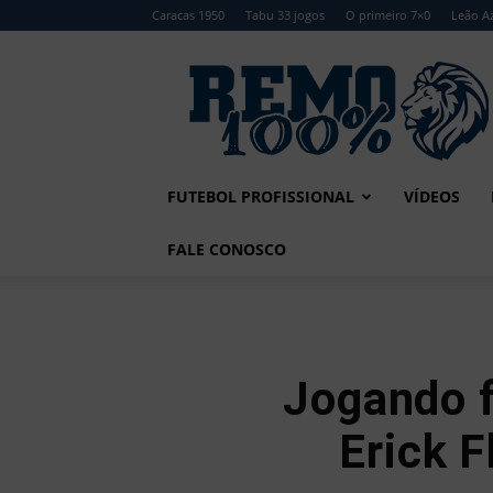
Caracas 1950
Tabu 33 jogos
O primeiro 7×0
Leão Az
Remo
100%
FUTEBOL PROFISSIONAL
VÍDEOS
FALE CONOSCO
Jogando f
Erick 