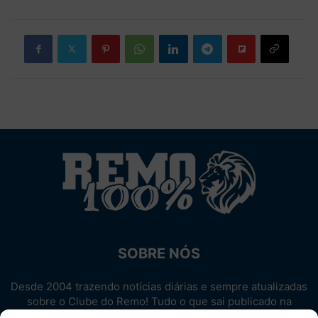
SOBRE NÓS
Desde 2004 trazendo notícias diárias e sempre atualizadas
sobre o Clube do Remo! Tudo o que sai publicado na
internet sobre o Leão, reunido em um único lugar!