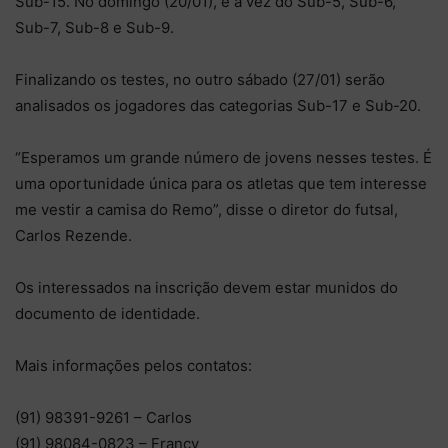
Sub-15. No domingo (20/01), é a vez do Sub-5, Sub-6,
Sub-7, Sub-8 e Sub-9.
Finalizando os testes, no outro sábado (27/01) serão
analisados os jogadores das categorias Sub-17 e Sub-20.
“Esperamos um grande número de jovens nesses testes. É
uma oportunidade única para os atletas que tem interesse
me vestir a camisa do Remo”, disse o diretor do futsal,
Carlos Rezende.
Os interessados na inscrição devem estar munidos do
documento de identidade.
Mais informações pelos contatos:
(91) 98391-9261 – Carlos
(91) 98084-0823 – Francy