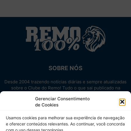
SOBRE NÓS
Desde 2004 trazendo notícias diárias e sempre atualizadas
sobre o Clube do Remo! Tudo o que sai publicado na
internet sobre o Leão, reunido em um único lugar!
Gerenciar Consentimento
Aproveite! Site não-oficial.
de Cookies
SIGA-NOS
Usamos cookies para melhorar sua experiência de navegação
e oferecer conteúdos relevantes. Ao continuar, você concorda
com o uso dessas tecnologias.