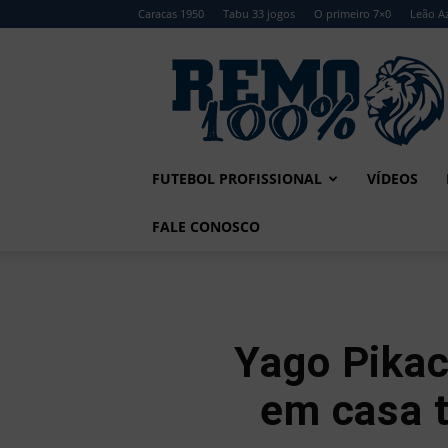
Caracas 1950
Tabu 33 jogos
O primeiro 7×0
Leão Az
Remo
100%
FUTEBOL PROFISSIONAL
VÍDEOS
FALE CONOSCO
Yago Pikac
em casa 