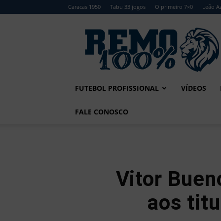
Caracas 1950
Tabu 33 jogos
O primeiro 7×0
Leão Az
Remo
100%
FUTEBOL PROFISSIONAL
VÍDEOS
FALE CONOSCO
Vitor Buen
aos tit