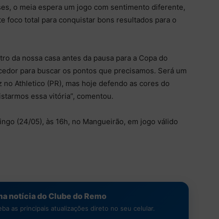
ses, o meia espera um jogo com sentimento diferente,
te foco total para conquistar bons resultados para o
tro da nossa casa antes da pausa para a Copa do
cedor para buscar os pontos que precisamos. Será um
z no Athletico (PR), mas hoje defendo as cores do
starmos essa vitória”, comentou.
ngo (24/05), às 16h, no Mangueirão, em jogo válido
a notícia do Clube do Remo
a as principais atualizações direto no seu celular.