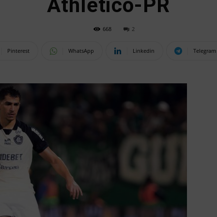
Athletico-PR
668
2
Pinterest
WhatsApp
Linkedin
Telegram