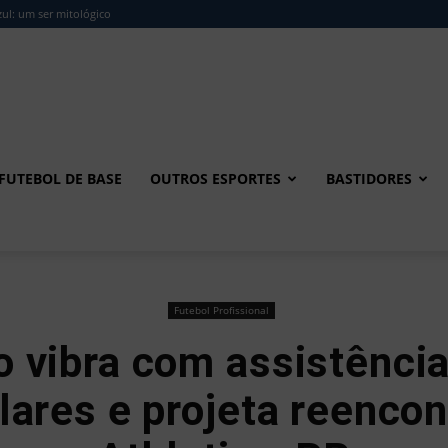
ul: um ser mitológico
FUTEBOL DE BASE
OUTROS ESPORTES
BASTIDORES
Futebol Profissional
o vibra com assistência
ulares e projeta reenco