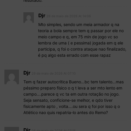
resultado.
Djr
26 de maio de 2026 At 14:06
Mto simples, sendo um meia armador q na
teoria a bola sempre tem q passar por ele no
meio campo e q, em 75 min de jogo vc so
lembra de uma ( e pessima) jogada em q ele
participa, q foi o contra ataque nao finalizado,
é pq algo esta errado com esse rapaz
Djr
26 de maio de 2026 At 07:10
Tem q fazer autocrítica Bueno…bc tem talento…mas
péssimo preparo físico o q t leva a ser mto lento em
campo….parece q vc ta em outra rotação no jogo.
Seja sensato, conficione-se melhor, e qdo tiver
fisicamente apto , volta….ou sera q foi por isso q o
Atlético nao quis repatria-lo antes do Remo?
Djr
26 de maio de 2026 At 07:15