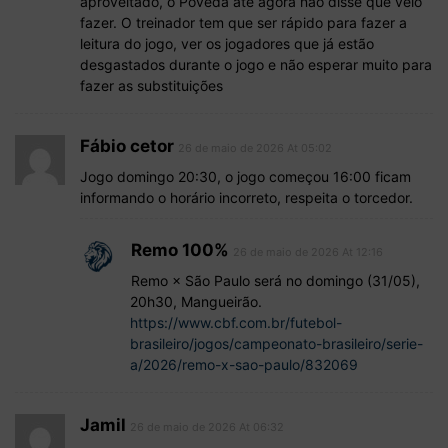
aproveitado, o Poveda até agora não disse que veio
fazer. O treinador tem que ser rápido para fazer a
leitura do jogo, ver os jogadores que já estão
desgastados durante o jogo e não esperar muito para
fazer as substituições
Fábio cetor
26 de maio de 2026 At 05:02
Jogo domingo 20:30, o jogo começou 16:00 ficam
informando o horário incorreto, respeita o torcedor.
Remo 100%
26 de maio de 2026 At 12:16
Remo × São Paulo será no domingo (31/05),
20h30, Mangueirão.
https://www.cbf.com.br/futebol-
brasileiro/jogos/campeonato-brasileiro/serie-
a/2026/remo-x-sao-paulo/832069
Jamil
26 de maio de 2026 At 06:32