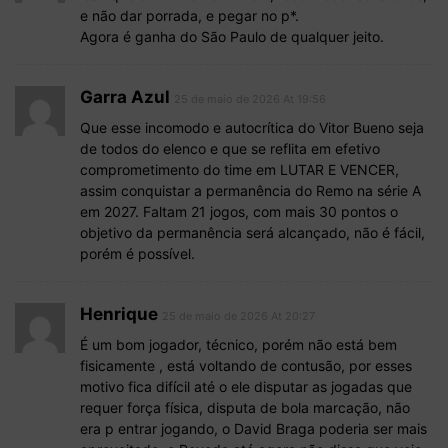
e não dar porrada, e pegar no p*.
Agora é ganha do São Paulo de qualquer jeito.
Garra Azul
25 de maio de 2026 At 19:56
Que esse incomodo e autocrítica do Vitor Bueno seja
de todos do elenco e que se reflita em efetivo
comprometimento do time em LUTAR E VENCER,
assim conquistar a permanência do Remo na série A
em 2027. Faltam 21 jogos, com mais 30 pontos o
objetivo da permanência será alcançado, não é fácil,
porém é possível.
Henrique
25 de maio de 2026 At 20:27
É um bom jogador, técnico, porém não está bem
fisicamente , está voltando de contusão, por esses
motivo fica difícil até o ele disputar as jogadas que
requer força física, disputa de bola marcação, não
era p entrar jogando, o David Braga poderia ser mais