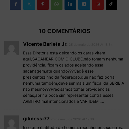
10 COMENTÁRIOS
Vicente Barleta Jr.
25 de maio de 2026 At 18:54
Essa Diretoria esta deixando os caras virem
aqui,SACANEAR COM O CLUBE,não tomam nenhuma
providência, ficam calados aceitando essa
sacanagem,ate quando???Cadê esse
presidentezinho da federação,que nao faz porra
nenhuma,também,deve ser mais um fiscal da SERIE A
não mesmo???Precisamos tomar providências
sérias,abrir a boca sim,representar contra esses
ARBITRO mal intencionados e VAR IDEM…..
gilmessi77
25 de maio de 2026 At 19:10
Isso que é atitude de homem, reconhecer seus erros,