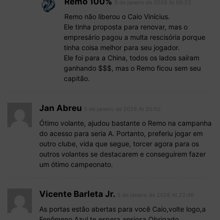
Remo 100%
6 de janeiro de 2026 At 09:23
Remo não liberou o Caio Vinícius.
Ele tinha proposta para renovar, mas o
empresário pagou a multa rescisória porque
tinha coisa melhor para seu jogador.
Ele foi para a China, todos os lados saíram
ganhando $$$, mas o Remo ficou sem seu
capitão.
Jan Abreu
5 de janeiro de 2026 At 20:50
Ótimo volante, ajudou bastante o Remo na campanha
do acesso para seria A. Portanto, preferiu jogar em
outro clube, vida que segue, torcer agora para os
outros volantes se destacarem e conseguirem fazer
um ótimo campeonato.
Vicente Barleta Jr.
5 de janeiro de 2026 At 22:46
As portas estão abertas para você Caio,volte logo,a
Fenômeno Azul te espera ansiosa.Obrigado