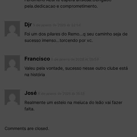
pela.dedicacao e comprometimento.
Djr
5 de janeiro de 2026 At 22:54
Foi um dos pilares do Remo…q seu caminho seja de
sucesso imenso…torcendo por vc.
Francisco
6 de janeiro de 2026 At 05:54
Valeu pela vontade, sucesso nesse outro clube está
na história
José
6 de janeiro de 2026 At 15:13
Realmente um esteio na meiuca do leão vai fazer
falta.
Comments are closed.