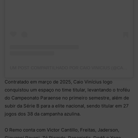
UM POST COMPARTILHADO POR CAIO VINICIUS (@CAIOVINI_99)
Contratado em março de 2025, Caio Vinícius logo
conquistou um espaço no time titular, levantando o troféu
do Campeonato Paraense no primeiro semestre, além de
subir da Série B para a elite nacional, sendo titular em 27
jogos dos 38 da campanha azulina.
O Remo conta com Victor Cantillo, Freitas, Jaderson,
Giovanni Pavani, Zé Ricardo, Panagiotis, Dodô e Yago