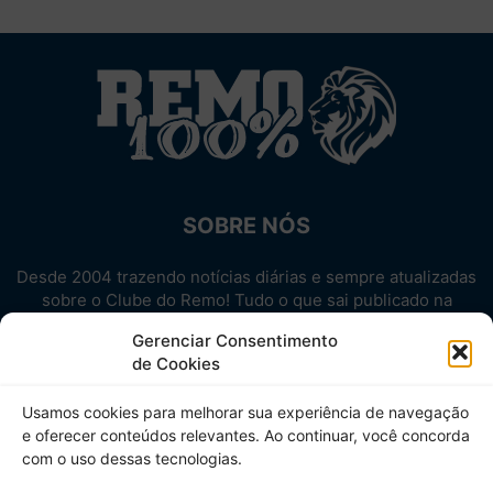
SOBRE NÓS
Desde 2004 trazendo notícias diárias e sempre atualizadas
sobre o Clube do Remo! Tudo o que sai publicado na
internet sobre o Leão, reunido em um único lugar!
Gerenciar Consentimento
Aproveite! Site não-oficial.
de Cookies
SIGA-NOS
Usamos cookies para melhorar sua experiência de navegação
e oferecer conteúdos relevantes. Ao continuar, você concorda
com o uso dessas tecnologias.