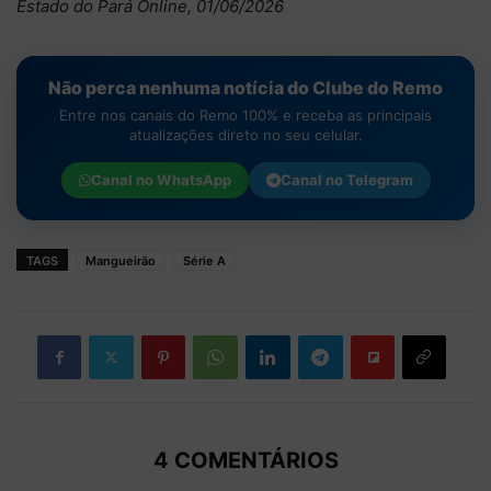
Estado do Pará Online, 01/06/2026
Não perca nenhuma notícia do Clube do Remo
Entre nos canais do Remo 100% e receba as principais
atualizações direto no seu celular.
Canal no
WhatsApp
Canal no
Telegram
TAGS
Mangueirão
Série A
4 COMENTÁRIOS