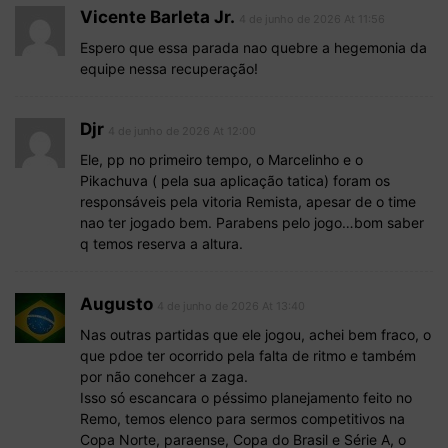
Vicente Barleta Jr.
4 de junho de 2026 At 11:56
Espero que essa parada nao quebre a hegemonia da
equipe nessa recuperação!
Djr
4 de junho de 2026 At 12:00
Ele, pp no primeiro tempo, o Marcelinho e o
Pikachuva ( pela sua aplicação tatica) foram os
responsáveis pela vitoria Remista, apesar de o time
nao ter jogado bem. Parabens pelo jogo…bom saber
q temos reserva a altura.
Augusto
4 de junho de 2026 At 13:40
Nas outras partidas que ele jogou, achei bem fraco, o
que pdoe ter ocorrido pela falta de ritmo e também
por não conehcer a zaga.
Isso só escancara o péssimo planejamento feito no
Remo, temos elenco para sermos competitivos na
Copa Norte, paraense, Copa do Brasil e Série A, o