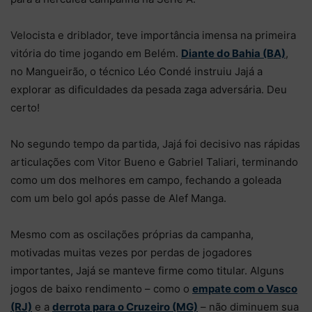
Velocista e driblador, teve importância imensa na primeira
vitória do time jogando em Belém.
Diante do Bahia (BA)
,
no Mangueirão, o técnico Léo Condé instruiu Jajá a
explorar as dificuldades da pesada zaga adversária. Deu
certo!
No segundo tempo da partida, Jajá foi decisivo nas rápidas
articulações com Vitor Bueno e Gabriel Taliari, terminando
como um dos melhores em campo, fechando a goleada
com um belo gol após passe de Alef Manga.
Mesmo com as oscilações próprias da campanha,
motivadas muitas vezes por perdas de jogadores
importantes, Jajá se manteve firme como titular. Alguns
jogos de baixo rendimento – como o
empate com o Vasco
(RJ)
e a
derrota para o Cruzeiro (MG)
– não diminuem sua