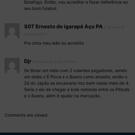
Botafogo. Então, vou acreditar e fazer deferência ao
seu bom futebol.
SGT Ernesto de igarapé Açu PA
8 de maio de
2026 At 23:57
Pra cima meu leão eu acredito
Djr
9 de maio de 2026 At 07:04
Se Botar um meio com 2 volantes pegadores, sendo
um deles o É Picca e o Bueno como amador, então o
Zé do Japão se encaixaria mto bem nesse meio de 4.
Seria o elo de chegar a bola redonda entre os Pitbulls
e o Bueno, além d ajudar na marcação.
Comments are closed.