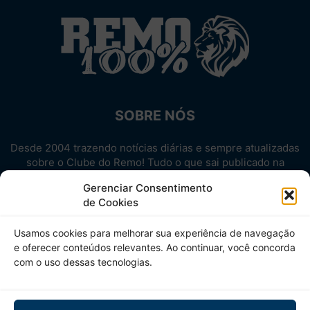
SOBRE NÓS
Desde 2004 trazendo notícias diárias e sempre atualizadas
sobre o Clube do Remo! Tudo o que sai publicado na
internet sobre o Leão, reunido em um único lugar!
Gerenciar Consentimento
Aproveite! Site não-oficial.
de Cookies
SIGA-NOS
Usamos cookies para melhorar sua experiência de navegação
e oferecer conteúdos relevantes. Ao continuar, você concorda
com o uso dessas tecnologias.