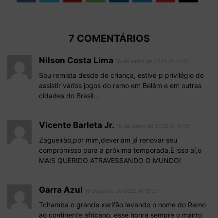
7 COMENTÁRIOS
Nilson Costa Lima
16 de junho de 2026 At 11:43
Sou remista desde de criança, estive p privilégio de
assistir vários jogos do remo em Belém e em outras
cidades do Brasil…
Vicente Barleta Jr.
16 de junho de 2026 At 11:45
Zagueirão,por mim,deveriam já renovar seu
compromisso para a próxima temporada.É isso aí,o
MAIS QUERIDO ATRAVESSANDO O MUNDO!
Garra Azul
16 de junho de 2026 At 15:37
Tchamba o grande xerifão levando o nome do Remo
ao continente africano, esse honra sempre o manto