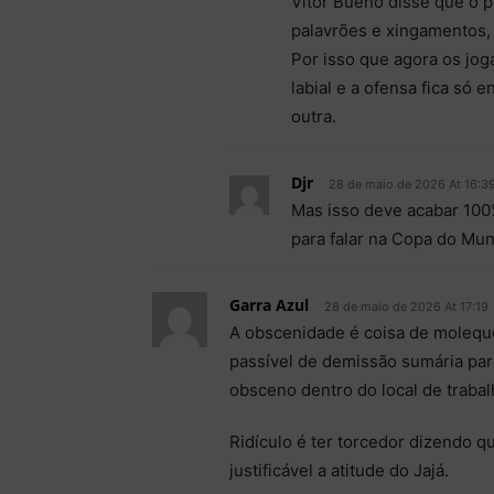
Vitor Bueno disse que o p
palavrões e xingamentos, 
Por isso que agora os jog
labial e a ofensa fica só 
outra.
Djr
28 de maio de 2026 At 16:3
Mas isso deve acabar 100%
para falar na Copa do Mu
Garra Azul
28 de maio de 2026 At 17:19
A obscenidade é coisa de moleque
passível de demissão sumária par
obsceno dentro do local de trabal
Ridículo é ter torcedor dizendo q
justificável a atitude do Jajá.