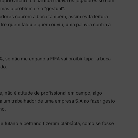
róprio árbitro da partida tratava os jogadores só com
mas o problema é o “gestual”.
adores cobrem a boca também, assim evita leitura
entre quem falou e quem ouviu, uma palavra contra a
9
, se não me engano a FIFA vai proibir tapar a boca
ndo.
, não é atitude de profissional em campo, algo
a um trabalhador de uma empresa S.A ao fazer gesto
ho.
ue fulano e beltrano fizeram blábláblá, como se fosse