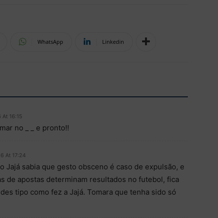
WhatsApp
Linkedin
 At 16:15
ar no _ _ e pronto!!
6 At 17:24
o Jajá sabia que gesto obsceno é caso de expulsão, e
de apostas determinam resultados no futebol, fica
des tipo como fez a Jajá. Tomara que tenha sido só