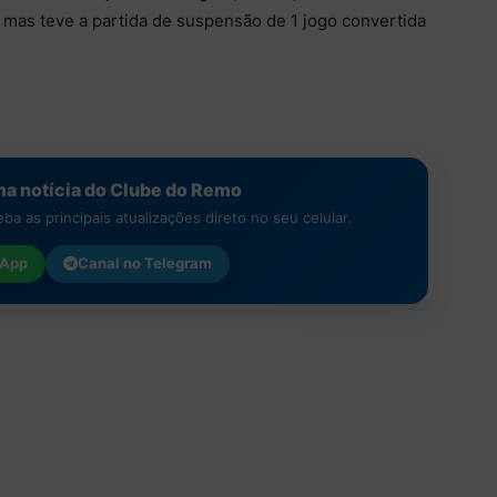
 mas teve a partida de suspensão de 1 jogo convertida
a notícia do Clube do Remo
a as principais atualizações direto no seu celular.
App
Canal no
Telegram