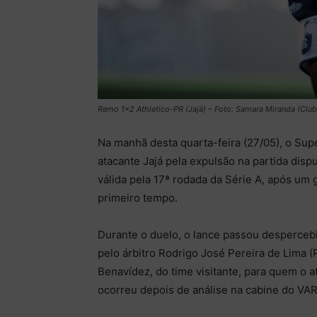
Remo 1×2 Athletico-PR (Jajá) – Foto: Samara Miranda (Clu
Na manhã desta quarta-feira (27/05), o Supe
atacante Jajá pela expulsão na partida dis
válida pela 17ª rodada da Série A, após um
primeiro tempo.
Durante o duelo, o lance passou desperce
pelo árbitro Rodrigo José Pereira de Lima (P
Benavídez, do time visitante, para quem o at
ocorreu depois de análise na cabine do VAR,