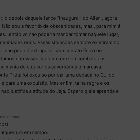
, q depois daquele lance “inaugural” do Allan , agora
. Não sou a favor tb de obscenidades, mas , para mim é
es…então vc nao poderia mandar tomar naquele lugar,
scenidades orais. Essas situações sempre existiram no
.nao pode é extrapolar para contato físico ou
o famoso do Vasco, violento em seu combate aos
nha mania de cutucar os adversários q marcava.
Ponte Preta foi expulso por dar uma dedada no C… do
 é para uma expulsão. Mas enfim, ta na regra e os
 nao justifica a atitude do Jaja. Espero q ele aprenda e
026 At 09:00
dos!
qualquer um em campo…