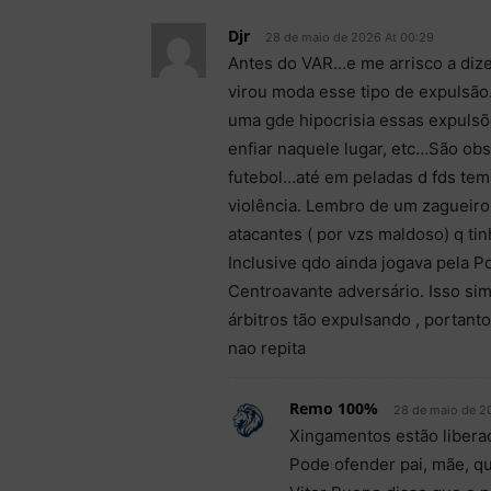
Djr
28 de maio de 2026 At 00:29
Antes do VAR…e me arrisco a dizer
virou moda esse tipo de expulsão
uma gde hipocrisia essas expulsõ
enfiar naquele lugar, etc…São ob
futebol…até em peladas d fds tem…
violência. Lembro de um zagueir
atacantes ( por vzs maldoso) q ti
Inclusive qdo ainda jogava pela 
Centroavante adversário. Isso sim
árbitros tão expulsando , portanto
nao repita
Remo 100%
28 de maio de 2
Xingamentos estão libera
Pode ofender pai, mãe, 