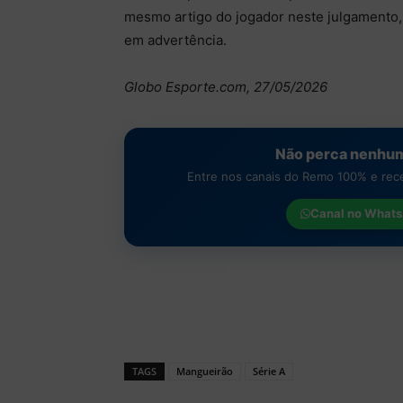
mesmo artigo do jogador neste julgamento,
em advertência.
Globo Esporte.com, 27/05/2026
Não perca nenhum
Entre nos canais do Remo 100% e receb
Canal no
Whats
TAGS
Mangueirão
Série A