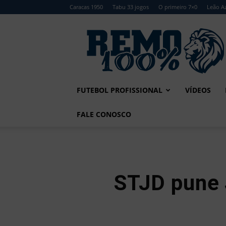
Caracas 1950
Tabu 33 jogos
O primeiro 7×0
Leão Az
Remo
100%
FUTEBOL PROFISSIONAL
VÍDEOS
FALE CONOSCO
STJD pune 