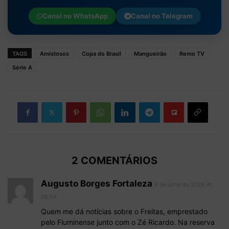
Canal no
WhatsApp
Canal no
Telegram
TAGS
Amistosos
Copa do Brasil
Mangueirão
Remo TV
Série A
2 COMENTÁRIOS
Augusto Borges Fortaleza
9 de julho de 2026 At
06:04
Quem me dá notícias sobre o Freitas, emprestado
pelo Fluminense junto com o Zé Ricardo. Na reserva