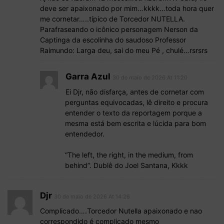
deve ser apaixonado por mim…kkkk…toda hora quer
me cornetar…..típico de Torcedor NUTELLA.
Parafraseando o icônico personagem Nerson da
Captinga da escolinha do saudoso Professor
Raimundo: Larga deu, sai do meu Pé , chulé…rsrsrs
Garra Azul
30 de maio de 2026 At 11:20
Ei Djr, não disfarça, antes de cornetar com
perguntas equivocadas, lê direito e procura
entender o texto da reportagem porque a
mesma está bem escrita e lúcida para bom
entendedor.
“The left, the right, in the medium, from
behind”. Dublê do Joel Santana, Kkkk
Djr
30 de maio de 2026 At 14:26
Complicado….Torcedor Nutella apaixonado e nao
correspondido é complicado mesmo