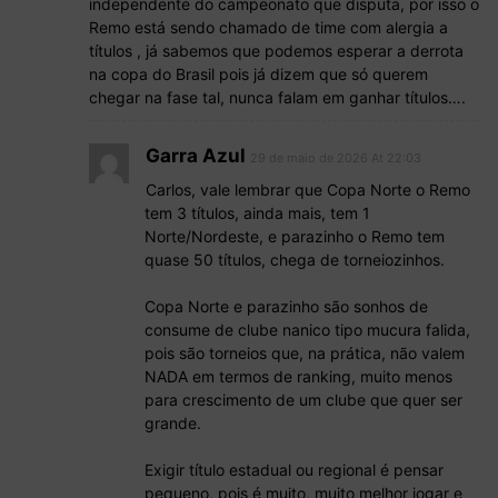
independente do campeonato que disputa, por isso o
Remo está sendo chamado de time com alergia a
títulos , já sabemos que podemos esperar a derrota
na copa do Brasil pois já dizem que só querem
chegar na fase tal, nunca falam em ganhar títulos….
Garra Azul
29 de maio de 2026 At 22:03
Carlos, vale lembrar que Copa Norte o Remo
tem 3 títulos, ainda mais, tem 1
Norte/Nordeste, e parazinho o Remo tem
quase 50 títulos, chega de torneiozinhos.
Copa Norte e parazinho são sonhos de
consume de clube nanico tipo mucura falida,
pois são torneios que, na prática, não valem
NADA em termos de ranking, muito menos
para crescimento de um clube que quer ser
grande.
Exigir título estadual ou regional é pensar
pequeno, pois é muito, muito melhor jogar e