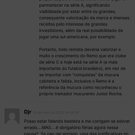
permanecer na série A, significando
visibilidade por estar entre os grandes,
consequente valorização da marca e imensas
receitas pelo interesse de grandes
investidores, além da real possibilidade de
jogar uma sul-americana, por exemplo.
Portanto, todo remista deveria valorizar e
muito o crescimento do Remo que era clube
de série C e hoje está na série A (a mais
importante do futebol brasileiro), em vez de
se importar com “conquistas” da mucura
caloteira e falida, inclusive o Remo é a
referência da mucura como reconheceu o
próprio treinador mucurento Junior Rocha.
Djr
29 de maio de 2026 At 09:00
Posso estar falando besteira e me corrigam se estiver
errado….MAS….é obrigatório férias agora nessa
pausa?, Se nao me engano, uma das justificativas no