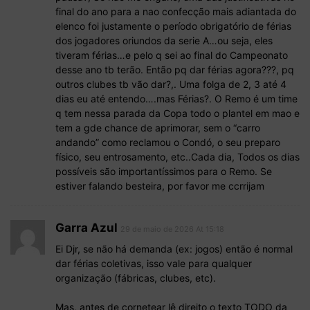
final do ano para a nao confecção mais adiantada do
elenco foi justamente o período obrigatório de férias
dos jogadores oriundos da serie A…ou seja, eles
tiveram férias…e pelo q sei ao final do Campeonato
desse ano tb terão. Então pq dar férias agora???, pq
outros clubes tb vão dar?,. Uma folga de 2, 3 até 4
dias eu até entendo….mas Férias?. O Remo é um time
q tem nessa parada da Copa todo o plantel em mao e
tem a gde chance de aprimorar, sem o “carro
andando” como reclamou o Condó, o seu preparo
físico, seu entrosamento, etc..Cada dia, Todos os dias
possíveis são importantíssimos para o Remo. Se
estiver falando besteira, por favor me ccrrijam
Garra Azul
29 de maio de 2026 At 15:18
Ei Djr, se não há demanda (ex: jogos) então é normal
dar férias coletivas, isso vale para qualquer
organização (fábricas, clubes, etc).
Mas, antes de cornetear lê direito o texto TODO da