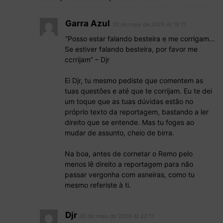
Garra Azul
30 de maio de 2026 At 18:11
“Posso estar falando besteira e me corrigam…
Se estiver falando besteira, por favor me
ccrrijam” – Djr
Ei Djr, tu mesmo pediste que comentem as
tuas questões e até que te corrijam. Eu te dei
um toque que as tuas dúvidas estão no
próprio texto da reportagem, bastando a ler
direito que se entende. Mas tu foges ao
mudar de assunto, cheio de birra.
Na boa, antes de cornetar o Remo pelo
menos lê direito a reportagem para não
passar vergonha com asneiras, como tu
mesmo referiste à ti.
Djr
30 de maio de 2026 At 22:11