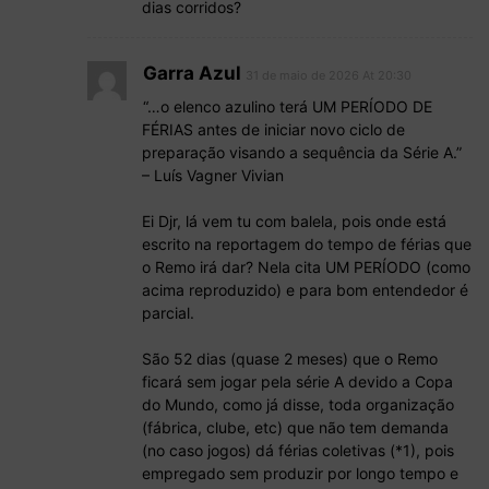
dias corridos?
Garra Azul
31 de maio de 2026 At 20:30
“…o elenco azulino terá UM PERÍODO DE
FÉRIAS antes de iniciar novo ciclo de
preparação visando a sequência da Série A.”
– Luís Vagner Vivian
Ei Djr, lá vem tu com balela, pois onde está
escrito na reportagem do tempo de férias que
o Remo irá dar? Nela cita UM PERÍODO (como
acima reproduzido) e para bom entendedor é
parcial.
São 52 dias (quase 2 meses) que o Remo
ficará sem jogar pela série A devido a Copa
do Mundo, como já disse, toda organização
(fábrica, clube, etc) que não tem demanda
(no caso jogos) dá férias coletivas (*1), pois
empregado sem produzir por longo tempo e