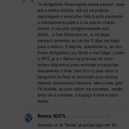
“é obrigatório férias agora nessa pausa?..essa
era a minha dúvida, até pq na própria
reportagem o executivo fala q esta pautando
o planejamento pelo o q os outros clubes
fazem, e nao por obrigatoriedade das
férias….o Sao Paulo por ex, q vai jogar
conosco amanha, so vai dar 5 dias de folga
para o elenco. E depois, questionei q, se nao
fosse obrigatório, pq férias e nao folga ( como
o SP)?, ja q o Remo vai precisar de todo
tempo disponível para entrosar e capacitar
fisicamente o time. Isso foi o q quiz dizer e
perguntei no final se achavam q eu estava
falando (pendando) besteira. Mas o meu gde
Fă Nutella, so quer saber de cornetas…então,
sinta-se a vontade, o espaço é livre e para
todos.
Remo 100%
31 de maio de 2026 At 11:38
Quando vc lê “férias” já pensa logo em 30