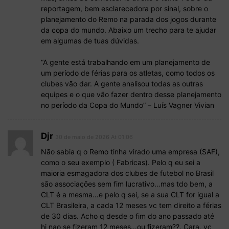
reportagem, bem esclarecedora por sinal, sobre o
planejamento do Remo na parada dos jogos durante
da copa do mundo. Abaixo um trecho para te ajudar
em algumas de tuas dúvidas.
“A gente está trabalhando em um planejamento de
um período de férias para os atletas, como todos os
clubes vão dar. A gente analisou todas as outras
equipes e o que vão fazer dentro desse planejamento
no período da Copa do Mundo” – Luís Vagner Vivian
Djr
30 de maio de 2026 At 01:06
Não sabia q o Remo tinha virado uma empresa (SAF),
como o seu exemplo ( Fabricas). Pelo q eu sei a
maioria esmagadora dos clubes de futebol no Brasil
são associações sem fim lucrativo…mas tdo bem, a
CLT é a mesma…e pelo q sei, se a sua CLT for igual a
CLT Brasileira, a cada 12 meses vc tem direito a férias
de 30 dias. Acho q desde o fim do ano passado até
hj nao se fizeram 12 meses…ou fizeram??. Cara, vc