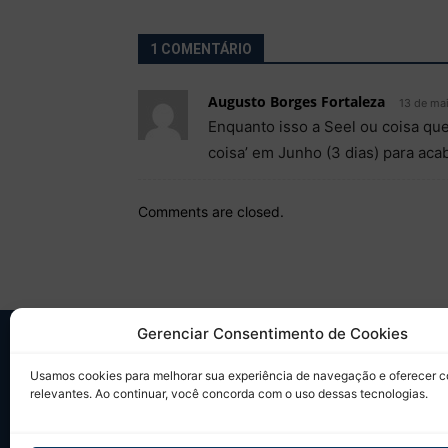
1 COMENTÁRIO
Augusto Borges Fortaleza
13 de ma
Enquanto isso a Seel ou coisa qu
coisa’ em Junho (3 dias) para ac
Comments are closed.
Gerenciar Consentimento de Cookies
SO
Usamos cookies para melhorar sua experiência de navegação e oferecer 
relevantes. Ao continuar, você concorda com o uso dessas tecnologias.
Desd
sobr