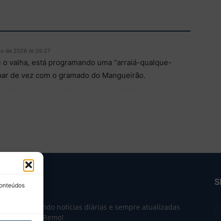
io de 2026 At 05:27
e o valha, está programando uma “arraiá-qualque-
abar de vez com o gramado do Mangueirão.
BRE NÓS
S
conteúdos
e 2004 trazendo notícias diárias e sempre atualizadas
e o Clube do Remo!