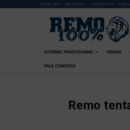
Caracas 1950
Tabu 33 jogos
O primeiro 7×0
Leão Az
Remo
100%
FUTEBOL PROFISSIONAL
VÍDEOS
FALE CONOSCO
Remo tenta