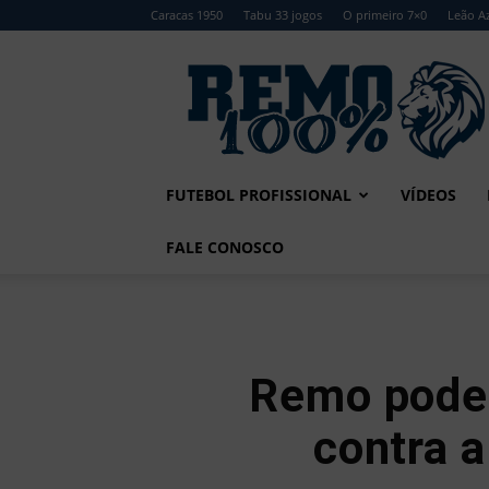
Caracas 1950
Tabu 33 jogos
O primeiro 7×0
Leão Az
Remo
100%
FUTEBOL PROFISSIONAL
VÍDEOS
FALE CONOSCO
Remo pode 
contra 