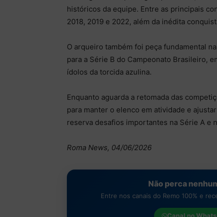
históricos da equipe. Entre as principais 
2018, 2019 e 2022, além da inédita conquis
O arqueiro também foi peça fundamental n
para a Série B do Campeonato Brasileiro, 
ídolos da torcida azulina.
Enquanto aguarda a retomada das competiçõe
para manter o elenco em atividade e ajusta
reserva desafios importantes na Série A e n
Roma News, 04/06/2026
Não perca nenhum
Entre nos canais do Remo 100% e receb
Canal no
Whats