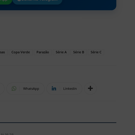
sas
Copa Verde
Parazão
Série A
Série B
Série C
WhatsApp
Linkedin
 At 16:29