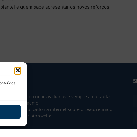
plantel e quem sabe apresentar os novos reforços
BRE NÓS
S
conteúdos
e 2004 trazendo notícias diárias e sempre atualizadas
e o Clube do Remo!
 o que sai publicado na internet sobre o Leão, reunido
m único lugar! Aproveite!
não-oficial.