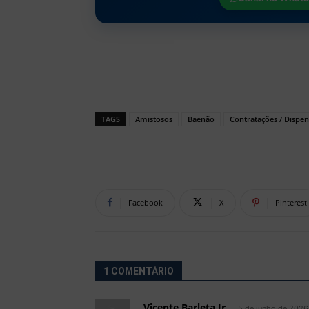
TAGS
Amistosos
Baenão
Contratações / Dispen
Facebook
X
Pinterest
1 COMENTÁRIO
Vicente Barleta Jr.
5 de junho de 2026