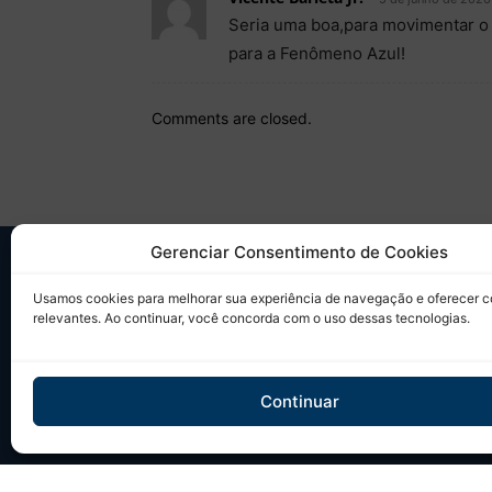
Seria uma boa,para movimentar o 
para a Fenômeno Azul!
Comments are closed.
Gerenciar Consentimento de Cookies
SO
Usamos cookies para melhorar sua experiência de navegação e oferecer 
relevantes. Ao continuar, você concorda com o uso dessas tecnologias.
Desd
sobr
Tudo
Continuar
em u
Site 