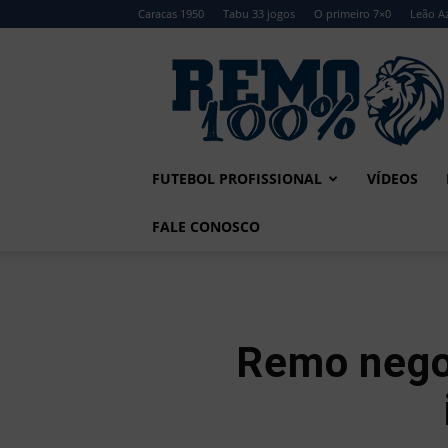
Caracas 1950
Tabu 33 jogos
O primeiro 7×0
Leão Az
Remo
100%
FUTEBOL PROFISSIONAL
VÍDEOS
FALE CONOSCO
Remo nego