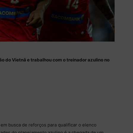
ão do Vietnã e trabalhou com o treinador azulino no
m busca de reforços para qualificar o elenco
ades do planejamento azulino é a chegada de um