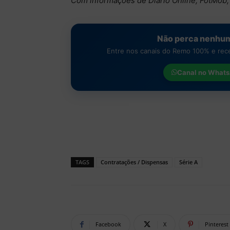
Com informações de Diário Online, FotMob,
Não perca nenhum
Entre nos canais do Remo 100% e receb
Canal no
Whats
TAGS
Contratações / Dispensas
Série A
Facebook
X
Pinterest