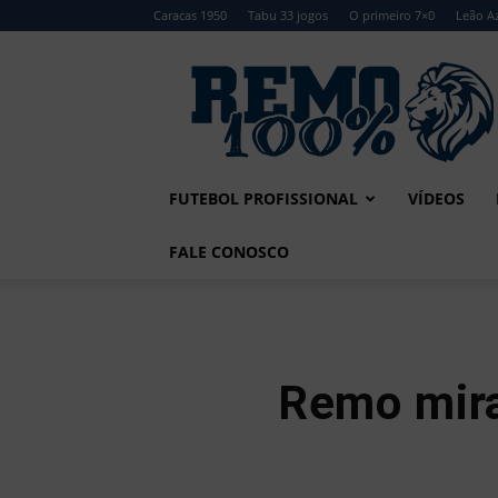
Caracas 1950
Tabu 33 jogos
O primeiro 7×0
Leão Az
Remo
100%
FUTEBOL PROFISSIONAL
VÍDEOS
FALE CONOSCO
Remo mira