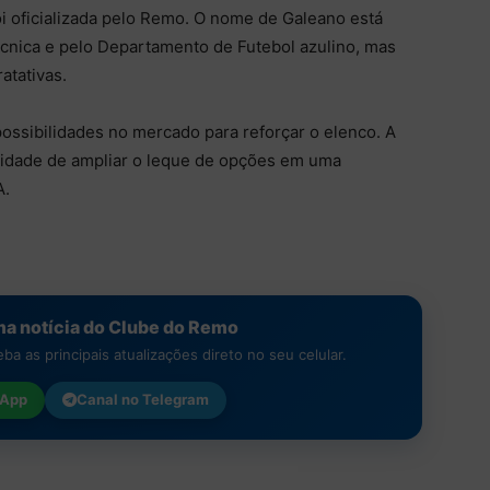
oi oficializada pelo Remo. O nome de Galeano está
écnica e pelo Departamento de Futebol azulino, mas
atativas.
possibilidades no mercado para reforçar o elenco. A
sidade de ampliar o leque de opções em uma
A.
a notícia do Clube do Remo
a as principais atualizações direto no seu celular.
App
Canal no
Telegram