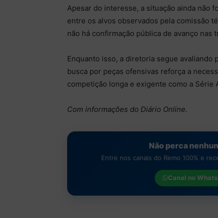
Apesar do interesse, a situação ainda não f
entre os alvos observados pela comissão t
não há confirmação pública de avanço nas tr
Enquanto isso, a diretoria segue avaliando 
busca por peças ofensivas reforça a neces
competição longa e exigente como a Série 
Com informações do Diário Online.
Não perca nenhum
Entre nos canais do Remo 100% e receb
Canal no
Whats